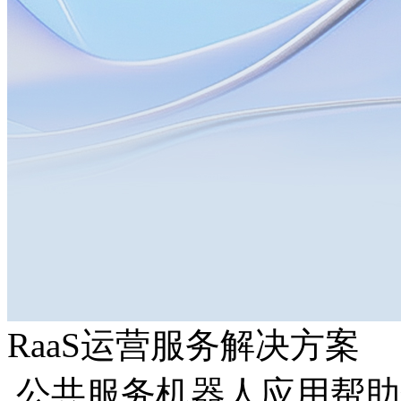
RaaS运营服务解决方案
公共服务机器人应用帮助