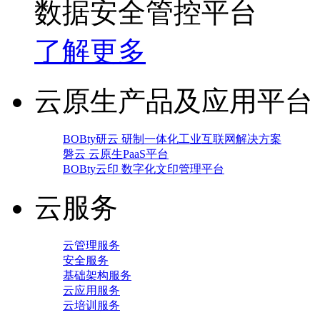
数据安全管控平台
了解更多
云原生产品及应用平台
BOBty研云 研制一体化工业互联网解决方案
磐云 云原生PaaS平台
BOBty云印 数字化文印管理平台
云服务
云管理服务
安全服务
基础架构服务
云应用服务
云培训服务