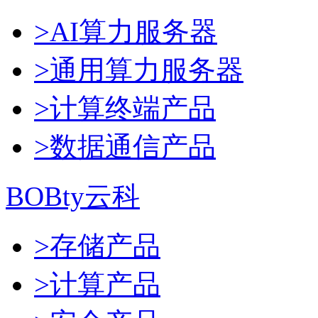
>AI算力服务器
>通用算力服务器
>计算终端产品
>数据通信产品
BOBty云科
>存储产品
>计算产品