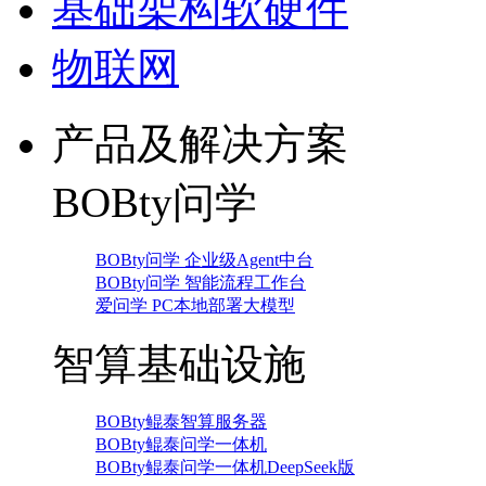
基础架构软硬件
物联网
产品及解决方案
BOBty问学
BOBty问学 企业级Agent中台
BOBty问学 智能流程工作台
爱问学 PC本地部署大模型
智算基础设施
BOBty鲲泰智算服务器
BOBty鲲泰问学一体机
BOBty鲲泰问学一体机DeepSeek版