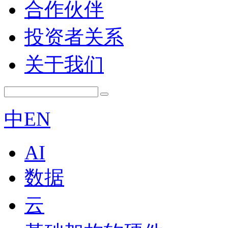
合作伙伴
投资者关系
关于我们
中
EN
AI
数据
云