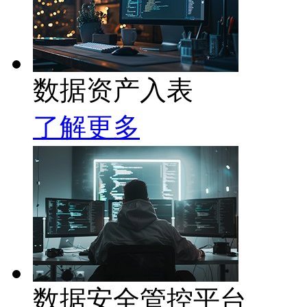
数据资产入表
了解更多
数据安全管控平台