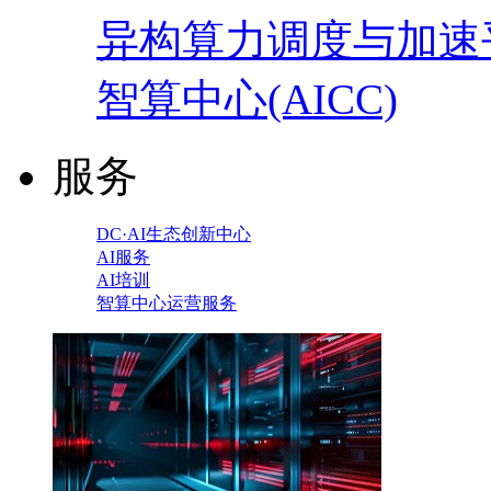
异构算力调度与加速
智算中心(AICC)
服务
DC·AI生态创新中心
AI服务
AI培训
智算中心运营服务