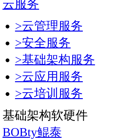
云服务
>云管理服务
>安全服务
>基础架构服务
>云应用服务
>云培训服务
基础架构软硬件
BOBty鲲泰