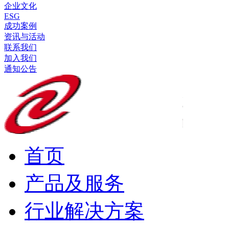
企业文化
ESG
成功案例
资讯与活动
联系我们
加入我们
通知公告
首页
产品及服务
行业解决方案