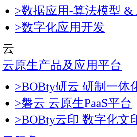
>数据应用-算法模型 & 
>数字化应用开发
云
云原生产品及应用平台
>BOBty研云 研制
>磐云 云原生PaaS平台
>BOBty云印 数字化