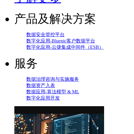
产品及解决方案
数据安全管控平台
数字化应用-Bluenic客户数据平台
数字化应用-云捷集成中间件（ESB）
服务
数据治理咨询与实施服务
数据资产入表
数据应用-算法模型 & ML
数字化应用开发