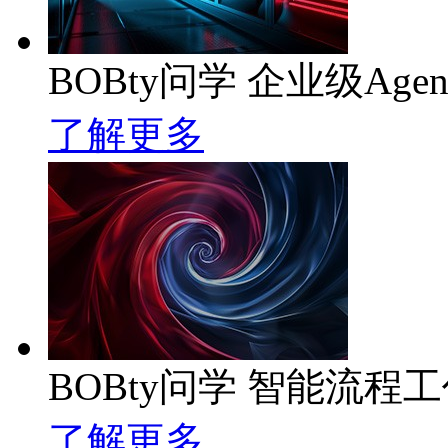
BOBty问学 企业级Age
了解更多
BOBty问学 智能流程
了解更多