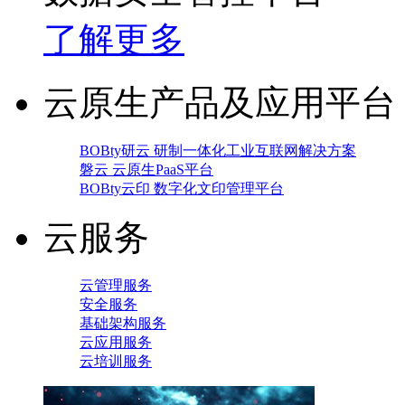
了解更多
云原生产品及应用平台
BOBty研云 研制一体化工业互联网解决方案
磐云 云原生PaaS平台
BOBty云印 数字化文印管理平台
云服务
云管理服务
安全服务
基础架构服务
云应用服务
云培训服务