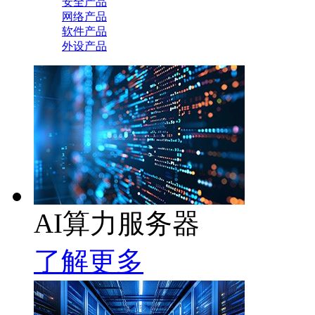
安全产品
网络产品
软件产品
外设产品
AI算力服务器
了解更多